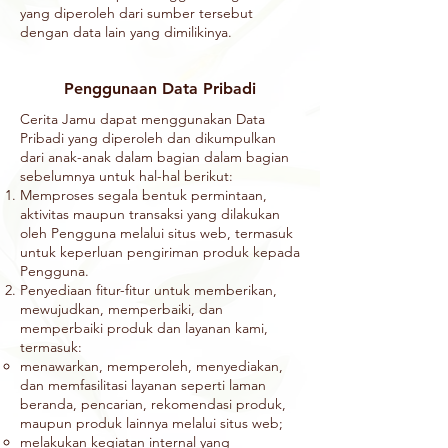
yang diperoleh dari sumber tersebut
dengan data lain yang dimilikinya.
Penggunaan Data Pribadi
Cerita Jamu dapat menggunakan Data
Pribadi yang diperoleh dan dikumpulkan
dari anak-anak dalam bagian dalam bagian
sebelumnya untuk hal-hal berikut:
Memproses segala bentuk permintaan,
aktivitas maupun transaksi yang dilakukan
oleh Pengguna melalui situs web, termasuk
untuk keperluan pengiriman produk kepada
Pengguna.
Penyediaan fitur-fitur untuk memberikan,
mewujudkan, memperbaiki, dan
memperbaiki produk dan layanan kami,
termasuk:
menawarkan, memperoleh, menyediakan,
dan memfasilitasi layanan seperti laman
beranda, pencarian, rekomendasi produk,
maupun produk lainnya melalui situs web;
melakukan kegiatan internal yang