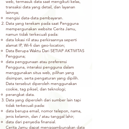
web, termasuk data saat mengikuti kelas,
transaksi data yang detail, dan layanan
lainnya;
mengisi data-data pembayaran.
Data yang terekam pada saat Pengguna
mempergunakan website Cerita Jamu,
namun tidak terkecuali pada:
data lokasi riil atau perkiraannya seperti
alamat IP, Wi-fi dan geo-location;
Data Berupa Waktu Dari SETIAP AKTIVITAS
Pengguna;
data penggunaan atau preferensi
Pengguna, interaksi pengguna dalam
menggunakan situs web, pilihan yang
disimpan, serta pengaturan yang dipilih.
Data tersebut diperoleh menggunakan
cookie, tag piksel, dan teknologi;
perangkat data.
Data yang diperoleh dari sumber lain tapi
tidak terkecuali pada:
data berupa email, nomor telepon, nama,
jenis kelamin, dan / atau tanggal lahir;
data dari penyedia finansial.
Cerita Jamu dapat menggambungkan data